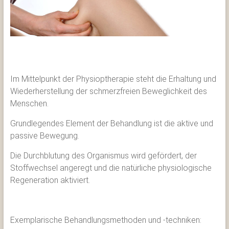
Georgen
i.A.
+43
(0)
66475054306
Im Mittelpunkt der Physioptherapie steht die Erhaltung und
oder
Wiederherstellung der schmerzfreien Beweglichkeit des
+43
Menschen.
(0)
Grundlegendes Element der Behandlung ist die aktive und
660
passive Bewegung.
5798
550
Die Durchblutung des Organismus wird gefördert, der
Stoffwechsel angeregt und die natürliche physiologische
Regeneration aktiviert.
Exemplarische Behandlungsmethoden und -techniken: