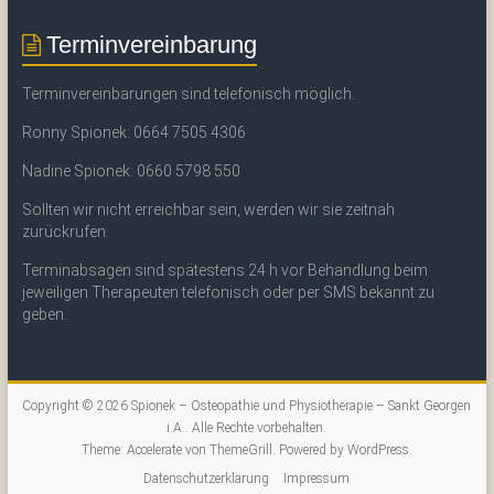
Terminvereinbarung
Terminvereinbarungen sind telefonisch möglich.
Ronny Spionek: 0664 7505 4306
Nadine Spionek: 0660 5798 550
Sollten wir nicht erreichbar sein, werden wir sie zeitnah
zurückrufen.
Terminabsagen sind spätestens 24 h vor Behandlung beim
jeweiligen Therapeuten telefonisch oder per SMS bekannt zu
geben.
Copyright © 2026
Spionek – Osteopathie und Physiotherapie – Sankt Georgen
i.A.
. Alle Rechte vorbehalten.
Theme:
Accelerate
von ThemeGrill. Powered by
WordPress
.
Datenschutzerklärung
Impressum