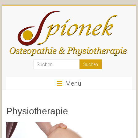
Zum
Inhalt
springen
Spionek
–
Menü
Osteopathie
und
Physiotherapie
Physiotherapie
–
Sankt