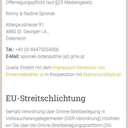
Offenlegungspflicht laut §25 Mediengesetz.
Georgen
Ronny & Nadine Spionek
i.A.
Attergaustrasse 91,
4880 St. Georgen i.A.,
+43
Österreich
(0)
66475054306
Tel.:
+43 (0) 66475054306
oder
E-Mail:
spionek-osteopathie (at) gmx.at
+43
(0)
Quelle: Erstellt mit dem
Impressum Generator von
660
firmenwebseiten.at
in Kooperation mit
fashionundstyle.at
5798
550
EU-Streitschlichtung
Gemäß Verordnung über Online-Streitbeilegung in
Verbraucherangelegenheiten (ODR-Verordnung) möchten
wir Sie über die Online-Streitbeilegungsplattform (OS-