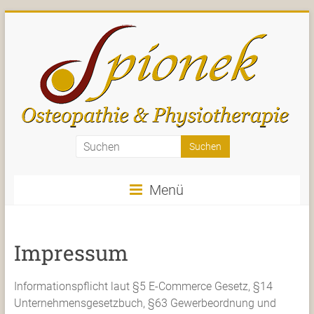
Zum
Inhalt
springen
Spionek
–
Menü
Osteopathie
und
Impressum
Physiotherapie
–
Informationspflicht laut §5 E-Commerce Gesetz, §14
Sankt
Unternehmensgesetzbuch, §63 Gewerbeordnung und