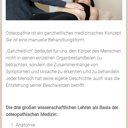
Georgen
i.A.
+43
Osteopathie ist ein ganzheitliches medizinisches Konzept.
(0)
Sie ist eine manuelle Behandlungsform.
66475054306
„Ganzheitlich“ bedeutet für uns, den Körper des Menschen
oder
nicht in seinen einzelnen Organbestandteilen zu
+43
betrachten, sondern die Zusammenhänge von
(0)
Symptomen und Ursache zu erkennen und zu behandeln.
660
Jeder Mensch hat seine eigene Geschichte, auch was die
5798
Entstehung seiner Beschwerden betrifft.
550
Die drei großen wissenschaftlichen Lehren als Basis der
osteopathischen Medizin:
Anatomie