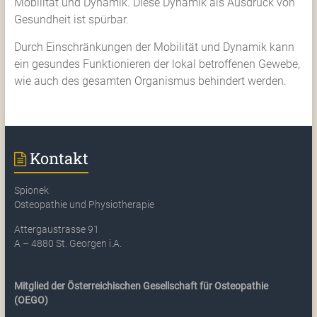
Mobilität und Dynamik. Diese Dynamik als Ausdruck von
Gesundheit ist spürbar.
Durch Einschränkungen der Mobilität und Dynamik kann
ein gesundes Funktionieren der lokal betroffenen Gewebe,
wie auch des gesamten Organismus behindert werden.
Kontakt
Spionek
Osteopathie und Physiotherapie
Attergaustrasse 91
A – 4880 St. Georgen i.A.
Mitglied der Österreichischen Gesellschaft für Osteopathie
(OEGO)