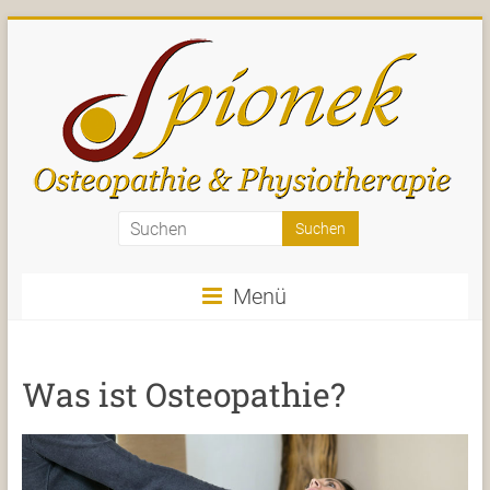
Zum
Inhalt
springen
Spionek
–
Menü
Osteopathie
und
Was ist Osteopathie?
Physiotherapie
–
Sankt