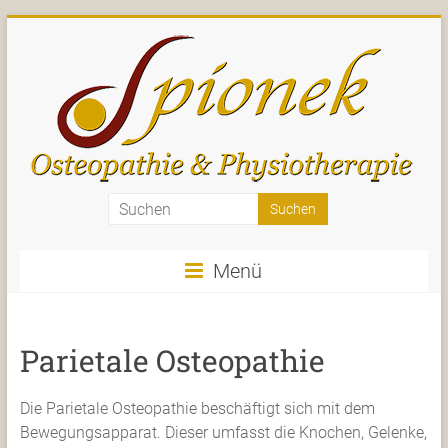
Zum
Inhalt
springen
Spionek
–
Menü
Osteopathie
und
Parietale Osteopathie
Physiotherapie
–
Die Parietale Osteopathie beschäftigt sich mit dem
Sankt
Bewegungsapparat. Dieser umfasst die Knochen, Gelenke,